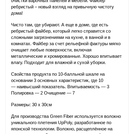
очистки варочных панелей и мебели. Файбер
ребристый – новый взгляд на привычную чистоту
дома!
Чисто там, где убирают. А еще в доме, где есть
ребристый файбер, который легко справится со
сложными загрязнениями на кухне, в ванной и в
комнатах. Файбер за счет рельефной фактуры мягко
очищает любые поверхности, включая
металлические и хромированные. Хорошо впитывает
влагу. Подходит для влажной и сухой уборки.
Свойства продукта по 10-балльной шкале на
основании 3 основных характеристик, где 10
— наивысший показатель. Впитываемость — 3
Полировка — 2 Очищение — 7
Размеры: 30 х 30см
Для производства Green Fiber используется волокно
уникального плетения UpPoly, разработанное по
японской технологии. Волокно, расщеплённое на