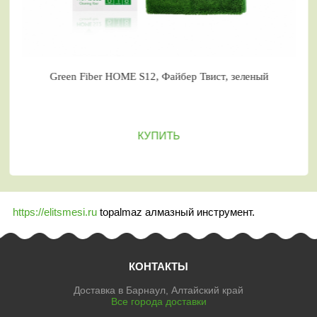
Green Fiber HOME S12, Файбер Твист, зеленый
Gr
КУПИТЬ
https://elitsmesi.ru
topalmaz алмазный инструмент.
КОНТАКТЫ
Доставка в Барнаул, Алтайский край
Все города доставки