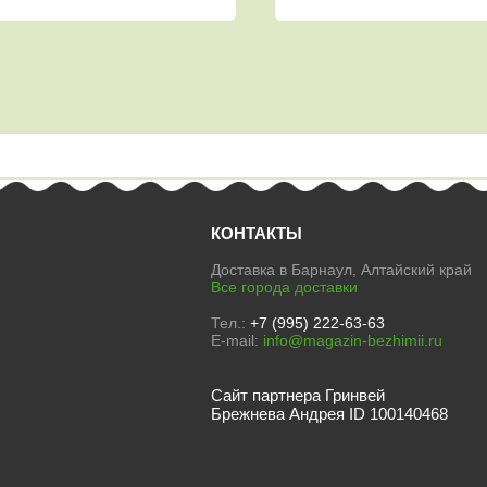
КОНТАКТЫ
Доставка в Барнаул, Алтайский край
Все города доставки
Тел.:
+7 (995) 222-63-63
E-mail:
info@magazin-bezhimii.ru
Сайт партнера Гринвей
Брежнева Андрея ID 100140468