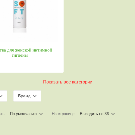
тва для женской интимной
гигиены
Показать все категории
Бренд
ать:
По умолчанию
На странице:
Выводить по 36