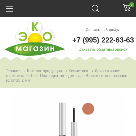
0
Доставка в Барнаул
+7 (995) 222-63-63
Заказать обратный звонок
Главная
Каталог продукции
Косметика
Декоративная
косметика
Foet Подводка-тинт для глаз Bronze (темно-розовое
золото), 2 мл