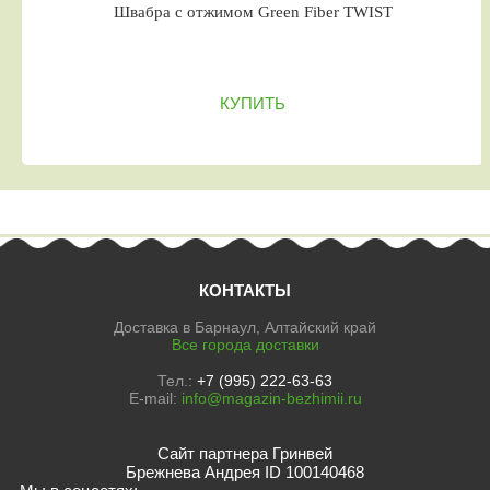
Швабра с отжимом Green Fiber TWIST
КУПИТЬ
КОНТАКТЫ
Доставка в Барнаул, Алтайский край
Все города доставки
Тел.:
+7 (995) 222-63-63
E-mail:
info@magazin-bezhimii.ru
Сайт партнера Гринвей
Брежнева Андрея ID 100140468