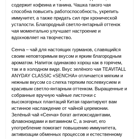
содержит кофеина и танина. Чашка такого чая
способна повысить работоспособность, укрепить
иммунитет, а также придать сил при хронической
усталости. Благородный светло-янтарный оттенок
чая моментально улучшает настроение и
вдохновляет на творчество.
Сенча – чай для настоящих гурманов, славящийся
своим неповторимым вкусом и ярким благородным
ароматом. Напиток одинаково хорош как в горячем,
так и в холодном виде. Вкус зелёного чая TEAVITALL
ANYDAY CLASSIC «SENCHA» отличается мягким и
нежным вкусом со слегка терпким послевкусием и
красивым светло-янтарным оттенком. Выращенные и
собранные вручную чайные листочки с
высокогорных плантаций Китая гарантируют вам
истинное наслаждение от чайной церемонии.
Зелёный чай «Сенча» богат антиоксидантами,
флавоноидами и витамином С, а значит, его
употребление помогает повышению иммунитета,
активизации обменных процессов и естественному