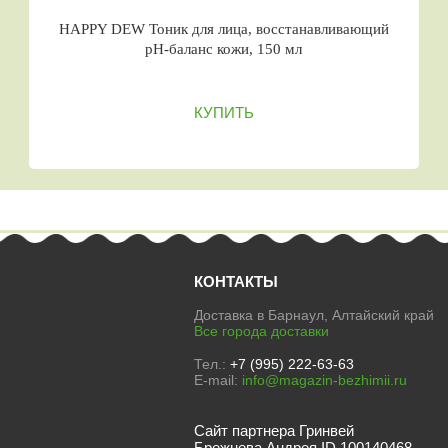
HAPPY DEW Тоник для лица, восстанавливающий
pH-баланс кожи, 150 мл
КУПИТЬ
КОНТАКТЫ
Доставка в Барнаул, Алтайский край
Все города доставки
Тел.:
+7 (995) 222-63-63
E-mail:
info@magazin-bezhimii.ru
Сайт партнера Гринвей
Брежнева Андрея ID 100140468