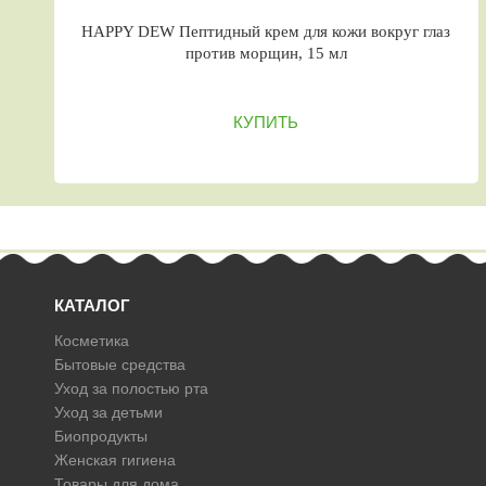
HAPPY DEW Пептидный крем для кожи вокруг глаз
против морщин, 15 мл
КУПИТЬ
КАТАЛОГ
Косметика
Бытовые средства
Уход за полостью рта
Уход за детьми
Биопродукты
Женская гигиена
Товары для дома